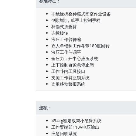
标准特征：
非绝缘折叠伸缩式高空作业设备
4项功能，单手上控制手柄
补偿式折叠臂
连续旋转
液压工作臂伸缩
双人单铝制工作斗带180度回转
液压工作斗调平
全压力，开中心液压系统
上下控制台紧急停止阀
工作斗内工具接口
支腿工作臂互锁系统
支腿移动警报系统
选项：
454kg额定载荷小吊臂系统
工作臂端部110V电压输出
应急回收系统