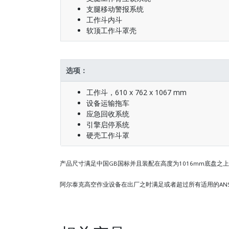
支腿移动警报系统
工作斗内斗
软顶工作斗罩壳
选项：
工作斗，610 x 762 x 1067 mm
设备运输拖车
应急回收系统
引擎启停系统
硬壳工作斗罩
产品尺寸满足中国GB国标并且装配在高度为1016mm底盘之
阿尔泰克高空作业设备在出厂之时满足或者超过所有适用的AN