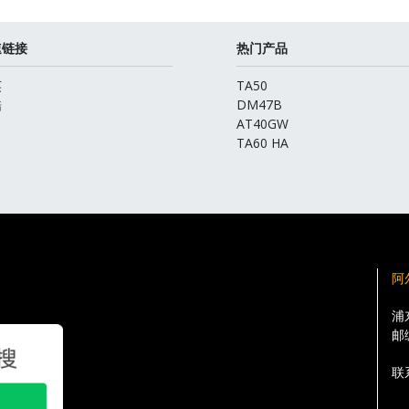
速链接
热门产品
英
TA50
酷
DM47B
AT40GW
TA60 HA
阿
浦
邮
联