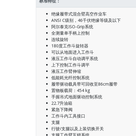
标准特征：
绝缘履带式混合臂高空作业车
ANSI C级别，46千伏绝缘等级及以下
阿尔泰克ISO-Grip系统
全测量单手柄上控制
连续旋转
180度工作斗旋转器
可以从地面进入工作斗
液压工作斗自动调平系统
上下控制工作斗调平
液压工作臂伸缩
低能耗光纤控制系统
履带驱动载具带可回收至86cm履带
置物板载荷：454 kg
手握吊式地面驱动控制系统
22.7升油箱
紧急下降阀
工作斗内工具接口
支腿
行驶/支腿以及上装切换开关
支腿工作臂互锁系统