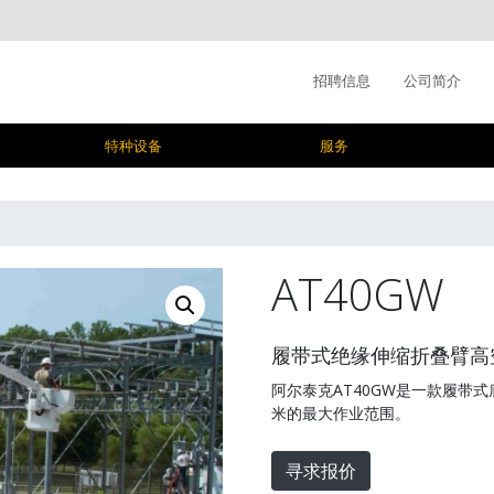
招聘信息
公司简介
特种设备
服务
AT40GW
履带式绝缘伸缩折叠臂高
阿尔泰克AT40GW是一款履带式
米的最大作业范围。
寻求报价