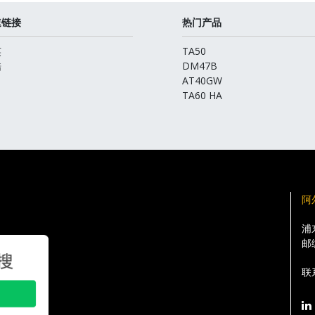
速链接
热门产品
英
TA50
酷
DM47B
AT40GW
TA60 HA
阿
浦
邮
联