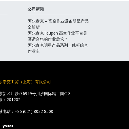
公司新闻
阿尔泰克 – 高空作业设备明星产品
全解析
阿尔泰克Teupen 高空作业平台是
否适合您的作业需求？
阿尔泰克明星产品系列：线杆综合
作业车
尔泰克工贸（上海）有限公司
东新区川沙路6999号川沙国际精工园C-8
编：201202
系电话：
+86 (021) 8032 8500