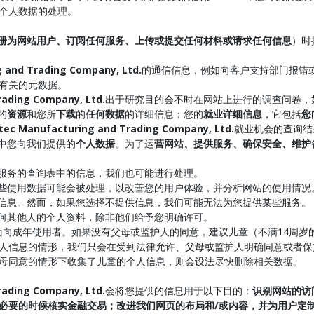
您个人数据的处理。
册为网站用户、订阅任何服务、上传或提交任何材料或请求任何信息
）时
 and Trading Company, Ltd.
的通信信息，例如向客户支持部门报错
有关的元数据。
rading Company, Ltd.
出于研究目的会不时在网站上进行的调查问卷，
的
资源
和您所
下载
的
任何数据
的详细信息；您的
就业详细信息
，它包括
您
tec Manufacturing and Trading Company, Ltd.
就业机会的查询结
程中您向我们提供的
个人数据
。为了运
营网站、提供服务、确保安全、维护
提供服务的查询表中的信息，我们也可能进行处理。
。这些使用数据可能会被处理，以改善您的用户体验，并分析网站的使用情况
此类信息。然而，如果您选择不提供信息，我们可能无法为您提供某些服务。
供任何其他人的个人资料，除非他们给予您明确许可。
主要面向成年使用者。如果没有父母或监护人的同意，建议儿童（不满14周
人信息的情形，我们只会在受到法律允许、父母或监护人明确同意或者保
母同意的情形下收集了儿童的个人信息，则会设法尽快删除相关数据。
rading Company, Ltd.
会将您提供的信息用于以下目的：
识别网站的访
必要的时候核实金融交易；改进我们网页的布局和/或内容，并为用户定