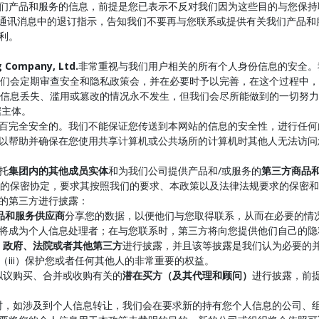
们产品和服务的信息，前提是您已表示不反对我们因为这些目的与您保持
的任何通讯消息中的退订指示，告知我们不要再与您联系或提供有关我们产品
利。
g Company, Ltd.
非常重视与我们用户相关的所有个人身份信息的安全。
们会定期审查安全和隐私政策会，并在必要时予以完善，在这个过程中，
信息丢失、滥用或篡改的情况永不发生，但我们会尽所能做到的一切努力
据主体。
百分之百完全安全的。我们不能保证您传送到本网站的信息的安全性，进行任
器，以帮助并确保在您使用共享计算机或公共场所的计算机时其他人无法访
托
集团内的其他成员实体
和为我们公司提供产品和/或服务的
第三方商品
的保密协定，要求其按照我们的要求、本政策以及法律法规要求的保密和
类的第三方进行披露：
品和服务供应商
分享您的数据，以便他们与您取得联系，从而在必要的情
将成为个人信息处理者；在与您联系时，第三方将向您提供他们自己的隐
、政府、法院或者其他第三方
进行披露，并且该等披露是我们认为必要的并
iii）保护您或者任何其他人的非常重要的权益。
何拟议购买、合并或收购有关的
潜在买方（及其代理和顾问）
进行披露，前
时，如涉及到个人信息转让，我们会在要求新的持有您个人信息的公司、