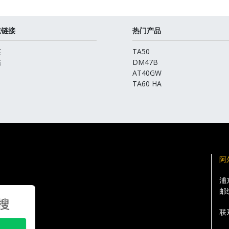
速链接
热门产品
英
TA50
酷
DM47B
AT40GW
TA60 HA
阿
浦
邮
联