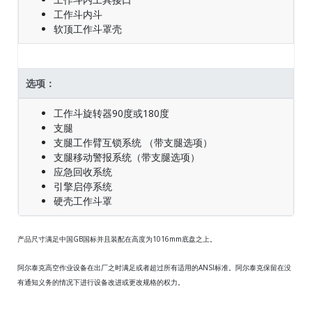
工作斗内斗
软顶工作斗罩壳
选项：
工作斗旋转器90度或180度
支腿
支腿工作臂互锁系统 （带支腿选项）
支腿移动警报系统（带支腿选项）
应急回收系统
引擎启停系统
硬壳工作斗罩
产品尺寸满足中国GB国标并且装配在高度为1016mm底盘之上。
阿尔泰克高空作业设备在出厂之时满足或者超过所有适用的ANSI标准。阿尔泰克保留在没
有通知义务的情况下进行设备改进或更改规格的权力。