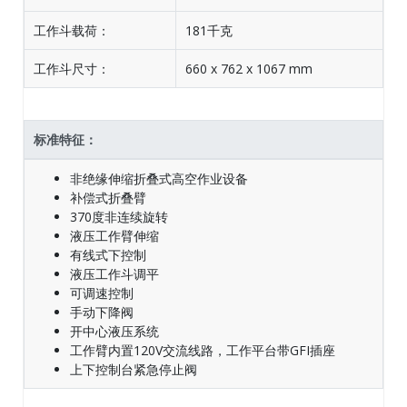
工作斗载荷：
181千克
工作斗尺寸：
660 x 762 x 1067 mm
标准特征：
非绝缘伸缩折叠式高空作业设备
补偿式折叠臂
370度非连续旋转
液压工作臂伸缩
有线式下控制
液压工作斗调平
可调速控制
手动下降阀
开中心液压系统
工作臂内置120V交流线路，工作平台带GFI插座
上下控制台紧急停止阀