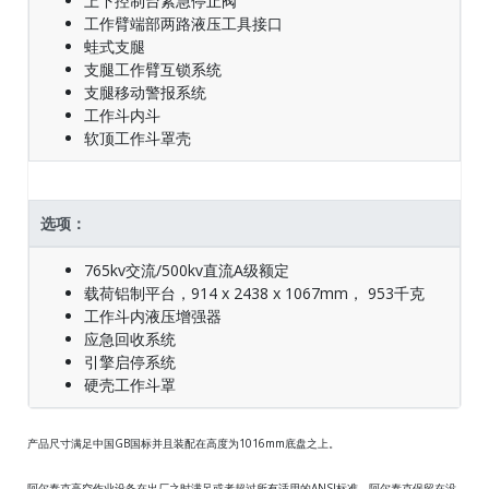
上下控制台紧急停止阀
工作臂端部两路液压工具接口
蛙式支腿
支腿工作臂互锁系统
支腿移动警报系统
工作斗内斗
软顶工作斗罩壳
选项：
765kv交流/500kv直流A级额定
载荷铝制平台，914 x 2438 x 1067mm， 953千克
工作斗内液压增强器
应急回收系统
引擎启停系统
硬壳工作斗罩
产品尺寸满足中国GB国标并且装配在高度为1016mm底盘之上。
阿尔泰克高空作业设备在出厂之时满足或者超过所有适用的ANSI标准。阿尔泰克保留在没