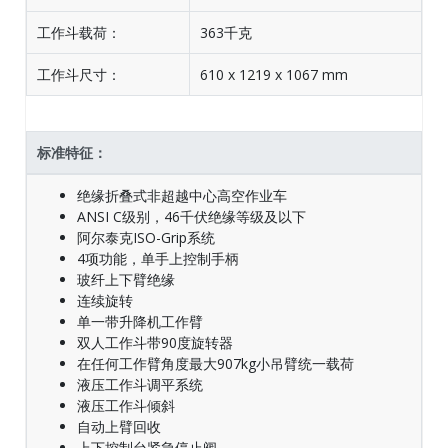
工作斗载荷：
363千克
工作斗尺寸：
610 x 1219 x 1067 mm
标准特征：
绝缘折叠式非超越中心高空作业车
ANSI C级别，46千伏绝缘等级及以下
阿尔泰克ISO-Grip系统
4项功能，单手上控制手柄
玻纤上下臂绝缘
连续旋转
单一带升降机工作臂
双人工作斗带90度旋转器
在任何工作臂角度最大907kg小吊臂统一载荷
液压工作斗调平系统
液压工作斗倾斜
自动上臂回收
上下控制台紧急停止阀