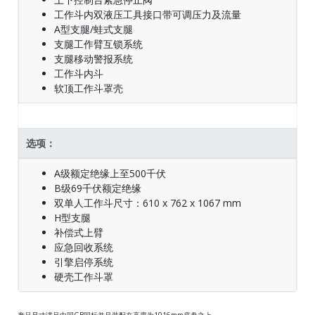
工作斗内双液压工具接口带可调压力及流量
A型支腿/蛙式支腿
支腿工作臂互锁系统
支腿移动警报系统
工作斗内斗
软顶工作斗罩壳
选项：
A级额定绝缘上至500千伏
B级69千伏额定绝缘
双单人工作斗尺寸：610 x 762 x 1067 mm
H型支腿
补偿式上臂
应急回收系统
引擎启停系统
硬壳工作斗罩
产品尺寸满足中国GB国标并且装配在高度为1016mm底盘之上。