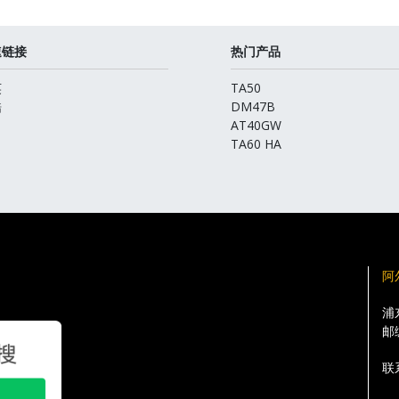
速链接
热门产品
英
TA50
酷
DM47B
AT40GW
TA60 HA
阿
浦
邮
联